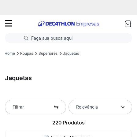
as
ui
Faça sua busca aqui
Termos mais buscados
Roupas
Superiores
Jaquetas
1
º
Futebol
Jaquetas
2
º
Corrida
3
º
Basquete
4
º
Volei
Filtrar
Relevância
5
º
Futebol Campo
220
Produtos