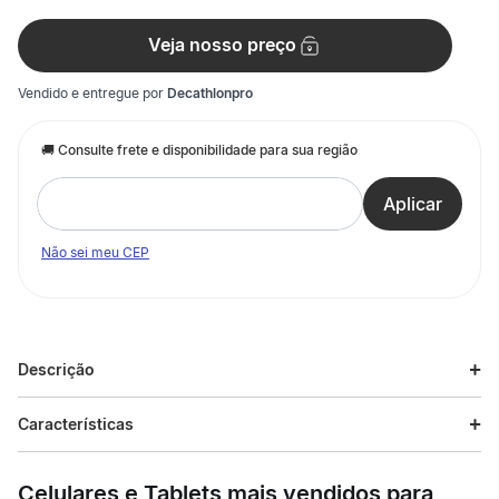
Veja nosso preço
Vendido e entregue por
Decathlonpro
Não sei meu CEP
Descrição
Descrição do produto
Características
Domine os mares com a Jaqueta Masculina Sailing 100, a
Especificações
escolha ideal para velejadores iniciantes em navegações
Celulares e Tablets mais vendidos para
costeiras. Desenvolvida para oferecer proteção total contra