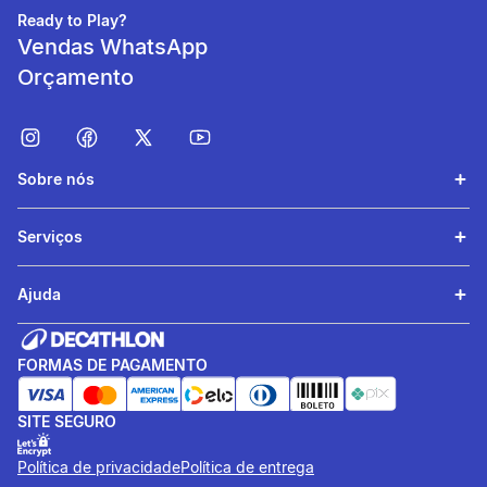
mm de coluna d’água.
Ready to Play?
Vendas WhatsApp
Orçamento
Sobre nós
Serviços
Corta-vento
Ajuda
O tecido revestido bloqueia
o efeito de resfriamento
FORMAS DE PAGAMENTO
causado pelo vento.
SITE SEGURO
Política de privacidade
Política de entrega