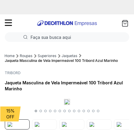
as
ui
Faça sua busca aqui
Termos mais buscados
Roupas
Superiores
Jaquetas
Jaqueta Masculina de Vela Impermeável 100 Tribord Azul Marinho
1
º
Futebol
TRIBORD
2
º
Corrida
Jaqueta Masculina de Vela Impermeável 100 Tribord Azul
Marinho
3
º
Basquete
4
º
Volei
15%
5
º
Futebol Campo