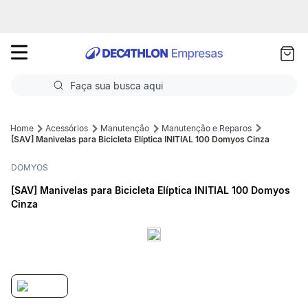
as
ui
Faça sua busca aqui
Termos mais buscados
Acessórios
Manutenção
Manutenção e Reparos
[SAV] Manivelas para Bicicleta Elíptica INITIAL 100 Domyos Cinza
1
º
Futebol
DOMYOS
2
º
Basquete
[SAV] Manivelas para Bicicleta Elíptica INITIAL 100 Domyos
Cinza
3
º
Corrida
4
º
Volei
5
º
Futebol Campo