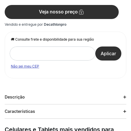
Veja nosso preço
Vendido e entregue por
Decathlonpro
Não sei meu CEP
Descrição
Descrição do produto
Características
Dê uma vida nova à sua bicicleta elíptica INITIAL 100 ou 300
Especificações
com este par de manivelas de reposição. Se você notou
Celulares e Tablets mais vendidos para
desgaste ou folgas no equipamento, esta é a solução prática e