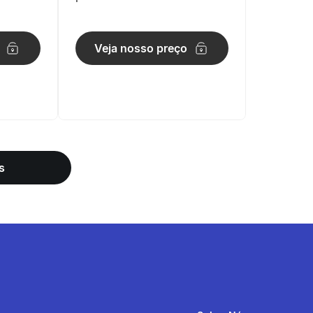
omyos
Domyos
Veja nosso preço
s