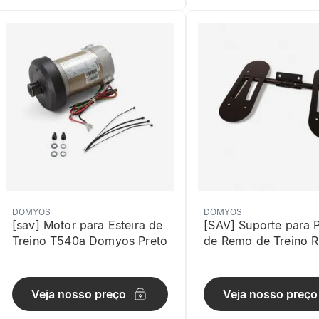
DOMYOS
DOMYOS
[sav] Motor para Esteira de
[SAV] Suporte para 
Treino T540a Domyos Preto
de Remo de Treino 
Domyos Preto
Veja nosso preço
Veja nosso preço