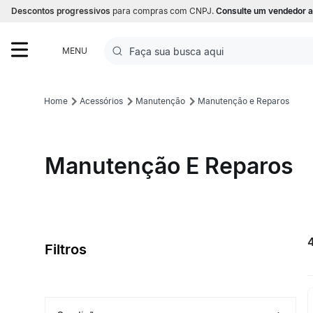
Descontos progressivos
para compras com CNPJ.
Consulte um vendedor a
Faça sua busca aqui
MENU
Termos mais buscados
Acessórios
Manutenção
Manutenção e Reparos
1
º
Futebol
2
º
Basquete
Manutenção E Reparos
3
º
Corrida
4
º
Volei
5
º
Futebol Campo
Filtros