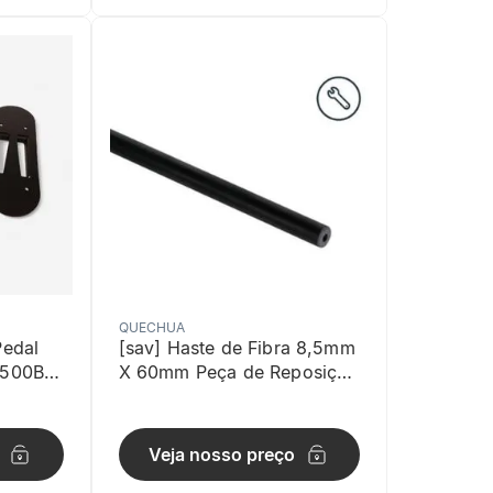
QUECHUA
Pedal
[sav] Haste de Fibra 8,5mm
R500B
X 60mm Peça de Reposição
para Barraca de Camping
Quechua Preta
Veja nosso preço