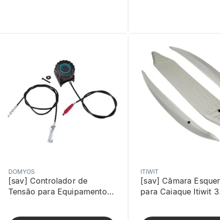
DOMYOS
ITIWIT
[sav] Controlador de
[sav] Câmara Esque
Tensão para Equipamento
para Caiaque Itiwit 3
de Treino Cardio Domyos
Decathlon Branca
Preto