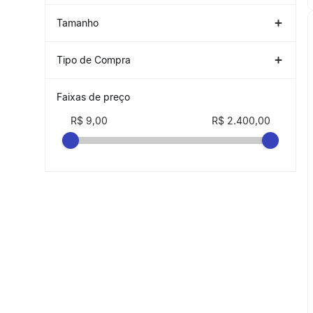
1P
(
37
)
QUECHUA
(
2
)
Sem Gênero
(
9
)
Tamanho
ÚNICO
(
48
)
VAN RYSEL
(
1
)
Tipo de Compra
NACIONAL
(
34
)
Faixas de preço
R$ 9,00
R$ 2.400,00