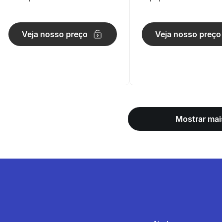
Branca
Cardio Woodrow D
Verde
Veja nosso preço
Veja nosso preço
Mostrar mai