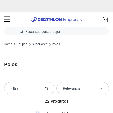
as
ui
Faça sua busca aqui
Termos mais buscados
Roupas
Superiores
Polos
1
º
Futebol
Polos
2
º
Corrida
3
º
Basquete
4
º
Volei
Filtrar
Relevância
5
º
Futebol Campo
22
Produtos