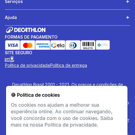
Serviços
Ajuda
FORMAS DE PAGAMENTO
SITE SEGURO
Política de privacidade
Política de entrega
Decathlon Brasil 2001 - 2021. Os preços e condições de
pagamento são exclusivas para o site e podem divergir das
🍪 Política de cookies
lojas físicas. Os artigos disponibilizados no site tem estoque
limitado, sujeito à disponibilidade no momento da confirmação
Os cookies nos ajudam a melhorar sua
do pagamento. Vendas sujeitas a análise e confirmação de
experiência online. Ao continuar navegando,
dados. O site
www.decathlon.com.br
e
você concorda com o uso de cookies. Saiba
www.decathlonpro.com.br
são administrados por: IGUASPORT
mais na nossa Política de privacidade.
LTDA CNPJ 02.314.041/0021-21. Rua AV. Cerqueira César
Coimbra, 626, Alphaville Industrial, Barueri - SP - 06465-090.