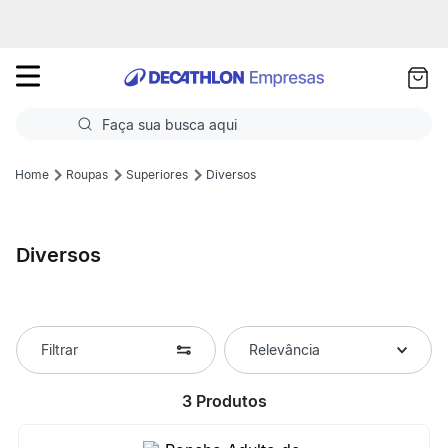
as
ui
Faça sua busca aqui
Termos mais buscados
Roupas
Superiores
Diversos
1
º
Futebol
Diversos
2
º
Basquete
3
º
Corrida
4
º
Volei
Filtrar
Relevância
5
º
Futebol Campo
3
Produtos