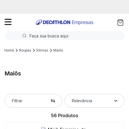
as
ui
Faça sua busca aqui
Termos mais buscados
Roupas
Íntimas
Maiôs
1
º
Futebol
Maiôs
2
º
Corrida
3
º
Basquete
4
º
Volei
Filtrar
Relevância
5
º
Futebol Campo
56
Produtos