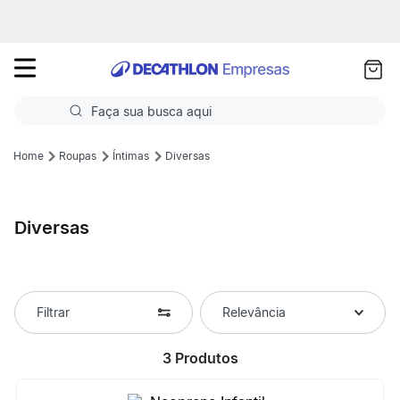
as
ui
Faça sua busca aqui
Termos mais buscados
Roupas
Íntimas
Diversas
1
º
Futebol
Diversas
2
º
Corrida
3
º
Basquete
4
º
Volei
Filtrar
Relevância
5
º
Futebol Campo
3
Produtos