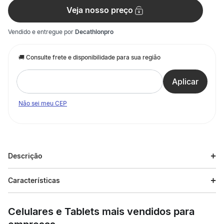
Veja nosso preço
Vendido e entregue por
Decathlonpro
Não sei meu CEP
Descrição
Descrição do produto
Características
Desenvolvido para a prática de exercícios e treinos de Cardio
Especificações
Fitness. Com um design de barra ajustável que permite
Celulares e Tablets mais vendidos para
personalizar a peça ao seu gosto, em tecido leve e 100%
respirável que garante liberdade de movimento.
Esporte
Ginástica