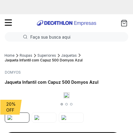
as
ui
Faça sua busca aqui
Termos mais buscados
Roupas
Superiores
Jaquetas
Jaqueta Infantil com Capuz 500 Domyos Azul
1
º
Futebol
DOMYOS
2
º
Corrida
Jaqueta Infantil com Capuz 500 Domyos Azul
3
º
Basquete
4
º
Volei
20%
5
º
Futebol Campo