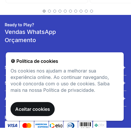
Liberdade de
movimentos
Conceito 360° desenvolvido
Ready to Play?
para você se movimentar em
Vendas WhatsApp
todas as direções.
Orçamento
informacoesTecnicas
Composição
🍪 Política de cookies
Sobre nós
Tecido principal: 6% -
Os cookies nos ajudam a melhorar sua
Elastano94% - Poliamida.
experiência online. Ao continuar navegando,
Serviços
você concorda com o uso de cookies. Saiba
Modelagem
mais na nossa Política de privacidade.
Ajuda
Para uma sensação de
segunda pele e para evitar
Aceitar cookies
qualquer possível
desconforto durante o
FORMAS DE PAGAMENTO
exercício, tecido leve em um
design que garante