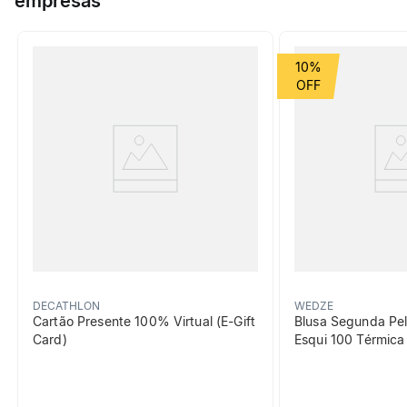
empresas
Grupo de Esporte
Academia
10%
beneficiosDoProduto
Respirabilidade
Possui um tecido que ajuda a
transferir o suor e seca
rapidamente.
DECATHLON
WEDZE
Cartão Presente 100% Virtual (E-Gift
Blusa Segunda Pel
Card)
Esqui 100 Térmic