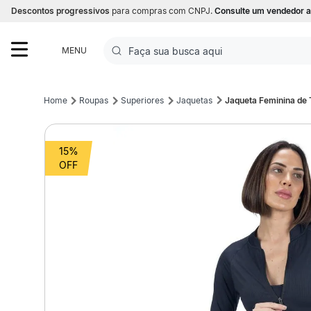
Descontos progressivos
para compras com CNPJ.
Consulte um vendedor a
Faça sua busca aqui
MENU
Termos mais buscados
Roupas
Superiores
Jaquetas
Jaqueta Feminina de 
1
º
Futebol
15%
2
º
Basquete
3
º
Corrida
4
º
Volei
5
º
Futebol Campo