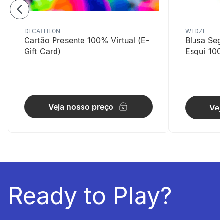
DECATHLON
WEDZE
Cartão Presente 100% Virtual (E-
Blusa Se
Gift Card)
Esqui 10
Respirabi
Veja nosso preço
Ve
Tecido de ma
Ready to Play?