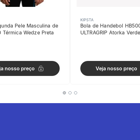
KIPSTA
gunda Pele Masculina de
Bola de Handebol HB50
0 Térmica Wedze Preta
ULTRAGRIP Atorka Verd
lidade
ja nosso preço
Veja nosso preço
lha que favorece a circulação de ar durante a prática esportiva.