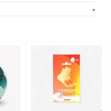
ico em treinos intensos. Destaque-se com a tecnologia de
er para máxima praticidade.