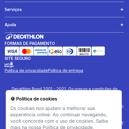
Serviços
Ajuda
FORMAS DE PAGAMENTO
SITE SEGURO
Política de privacidade
Política de entrega
Decathlon Brasil 2001 - 2021. Os preços e condições de
pagamento são exclusivas para o site e podem divergir das
🍪 Política de cookies
lojas físicas. Os artigos disponibilizados no site tem estoque
limitado, sujeito à disponibilidade no momento da confirmação
Os cookies nos ajudam a melhorar sua
do pagamento. Vendas sujeitas a análise e confirmação de
experiência online. Ao continuar navegando,
dados. O site
www.decathlon.com.br
e
você concorda com o uso de cookies. Saiba
www.decathlonpro.com.br
são administrados por: IGUASPORT
mais na nossa Política de privacidade.