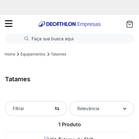
as
ui
Faça sua busca aqui
Termos mais buscados
Equipamentos
Tatames
1
º
Futebol
Tatames
2
º
Basquete
3
º
Corrida
4
º
Volei
Filtrar
Relevância
5
º
Futebol Campo
1
Produto