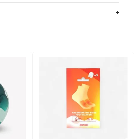
Seu tecido corta-vento e impermeável suporta até 2h de
 design respirável evita a umidade interna. O capuz
 sua rotina no mar.