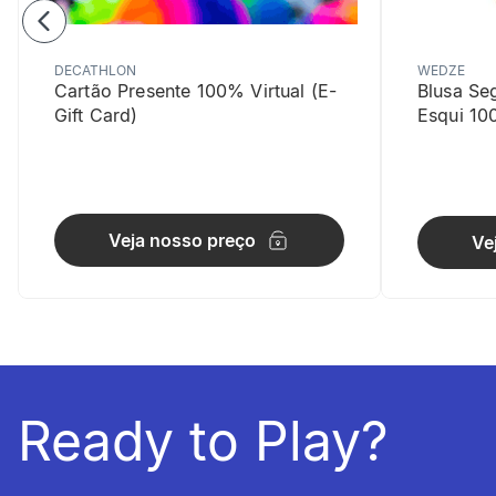
DECATHLON
WEDZE
Cartão Presente 100% Virtual (E-
Blusa Se
Gift Card)
Esqui 10
Impermea
Veja nosso preço
Ve
Suporta at
Ready to Play?