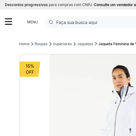
Descontos progressivos
para compras com CNPJ.
Consulte um vendedor a
Faça sua busca aqui
MENU
Termos mais buscados
Roupas
Superiores
Jaquetas
Jaqueta Feminina de 
1
º
Futebol
15%
2
º
Basquete
3
º
Corrida
4
º
Volei
5
º
Futebol Campo