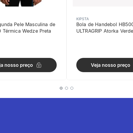
KIPSTA
gunda Pele Masculina de
Bola de Handebol HB50
0 Térmica Wedze Preta
ULTRAGRIP Atorka Verd
bilidade
ja nosso preço
Veja nosso preço
é 2h de chuva moderada (5000mm) com costuras 100% estanques.