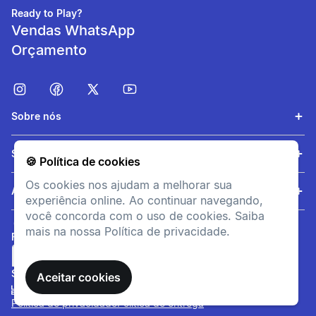
Ready to Play?
Vendas WhatsApp
Orçamento
Sobre nós
Controlo de odores
Serviços
🍪 Política de cookies
Tecnologia anti-odor
Os cookies nos ajudam a melhorar sua
integrada para maior frescor
Ajuda
experiência online. Ao continuar navegando,
durante e após o exercício.
você concorda com o uso de cookies. Saiba
mais na nossa Política de privacidade.
FORMAS DE PAGAMENTO
SITE SEGURO
Aceitar cookies
Política de privacidade
Política de entrega