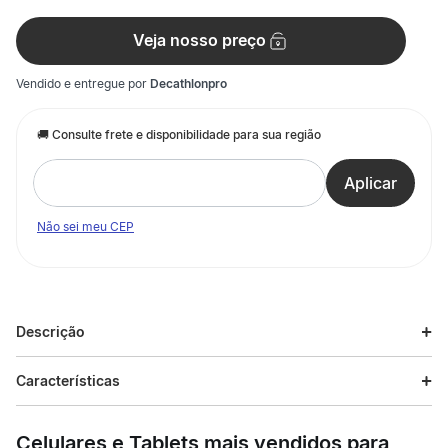
Veja nosso preço
Vendido e entregue por
Decathlonpro
Não sei meu CEP
Descrição
Descrição do produto
Características
O Blusão Masculino de Treino com Capuz Ml 510 Preto é a
Especificações
escolha ideal para treinos de cardio fitness. Garanta máxima
Celulares e Tablets mais vendidos para
performance com a tecnologia anti-odor e o conceito 360°, que