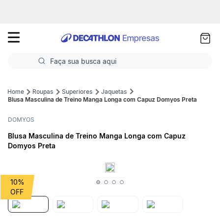
as
ui
Faça sua busca aqui
Termos mais buscados
Roupas
Superiores
Jaquetas
Blusa Masculina de Treino Manga Longa com Capuz Domyos Preta
1
º
Futebol
DOMYOS
2
º
Corrida
Blusa Masculina de Treino Manga Longa com Capuz
Domyos Preta
3
º
Basquete
4
º
Volei
10%
5
º
Futebol Campo