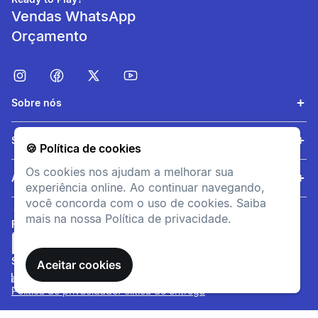
Vendas WhatsApp
Orçamento
Sobre nós
Extensível
Serviços
🍪 Política de cookies
Material naturalmente
Os cookies nos ajudam a melhorar sua
elástico para vestir com mais
Ajuda
experiência online. Ao continuar navegando,
facilidade.
você concorda com o uso de cookies. Saiba
mais na nossa Política de privacidade.
FORMAS DE PAGAMENTO
SITE SEGURO
Aceitar cookies
Política de privacidade
Política de entrega