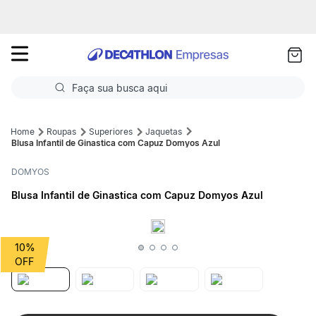
as
ui
Faça sua busca aqui
Termos mais buscados
Roupas
Superiores
Jaquetas
Blusa Infantil de Ginastica com Capuz Domyos Azul
1
º
Futebol
DOMYOS
2
º
Corrida
Blusa Infantil de Ginastica com Capuz Domyos Azul
3
º
Basquete
4
º
Volei
10%
5
º
Futebol Campo