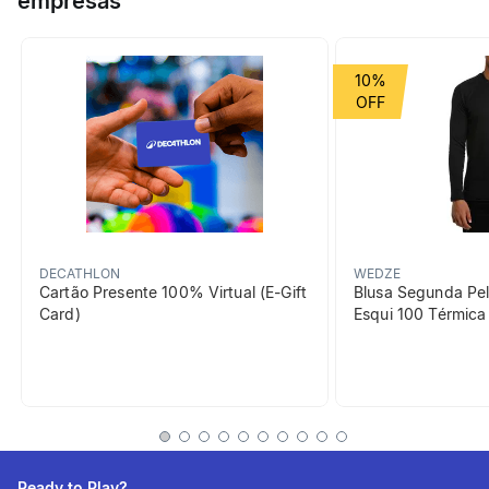
empresas
para combinar com as camisetas, shorts e calças da nossa
linha Essentials.
Grupo de Esporte
Academia
10%
beneficiosDoProduto
DECATHLON
WEDZE
Cartão Presente 100% Virtual (E-Gift
Blusa Segunda Pel
Card)
Esqui 100 Térmic
Calor
Uma blusa de moletom com
capuz que mantém o corpo
aquecido.
Ready to Play?