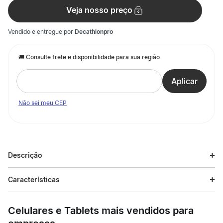
Veja nosso preço
Vendido e entregue por
Decathlonpro
Não sei meu CEP
Descrição
Descrição do produto
Características
Uma peça indispensável para ter no guarda-roupa da criança,
Especificações
perfeita para atividades esportivas ou para a escola. A blusa
Celulares e Tablets mais vendidos para
de moletom com capuz unissex, totalmente em algodão,
disponível em diversas cores, ideal para uso diário! Perfeita
Esporte
Ginástica