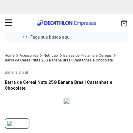
as
ui
Faça sua busca aqui
Termos mais buscados
Acessórios
Nutrição
Barras de Proteína e Cereais
Barra de Cereal Nuts 25G Banana Brasil Castanhas e Chocolate
1
º
Futebol
Banana Brasil
2
º
Corrida
Barra de Cereal Nuts 25G Banana Brasil Castanhas e
Chocolate
3
º
Basquete
4
º
Volei
5
º
Futebol Campo