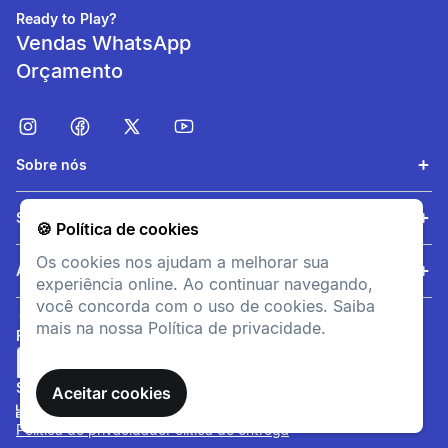
Ready to Play?
Vendas WhatsApp
Orçamento
Sobre nós
Conveniência
Serviços
🍪 Política de cookies
Snack prático para
Os cookies nos ajudam a melhorar sua
transportar e consumir em
Ajuda
experiência online. Ao continuar navegando,
qualquer momento do dia.
você concorda com o uso de cookies. Saiba
mais na nossa Política de privacidade.
FORMAS DE PAGAMENTO
SITE SEGURO
Aceitar cookies
Política de privacidade
Política de entrega