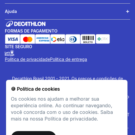
Ajuda
FORMAS DE PAGAMENTO
SITE SEGURO
Política de privacidade
Política de entrega
Decathlon Brasil 2001 - 2021. Os preços e condições de
pagamento são exclusivas para o site e podem divergir das
🍪 Política de cookies
lojas físicas. Os artigos disponibilizados no site tem estoque
limitado, sujeito à disponibilidade no momento da confirmação
Os cookies nos ajudam a melhorar sua
do pagamento. Vendas sujeitas a análise e confirmação de
experiência online. Ao continuar navegando,
dados. O site
www.decathlon.com.br
e
você concorda com o uso de cookies. Saiba
www.decathlonpro.com.br
são administrados por: IGUASPORT
mais na nossa Política de privacidade.
LTDA CNPJ 02.314.041/0021-21. Rua AV. Cerqueira César
Coimbra, 626, Alphaville Industrial, Barueri - SP - 06465-090.
Todos os Direitos Reservados. Copyright - 2021.