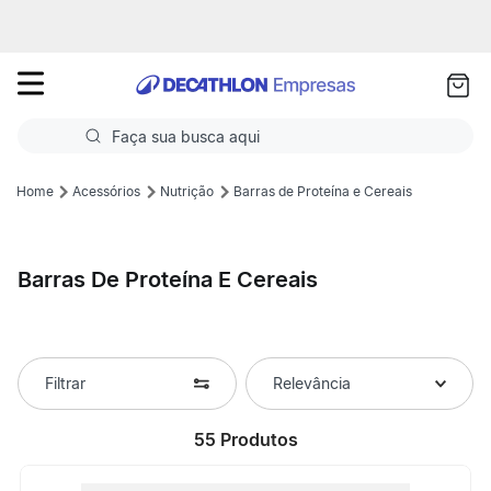
as
ui
Faça sua busca aqui
Termos mais buscados
Acessórios
Nutrição
Barras de Proteína e Cereais
1
º
Futebol
Barras De Proteína E Cereais
2
º
Basquete
3
º
Corrida
4
º
Volei
Filtrar
Relevância
5
º
Futebol Campo
55
Produtos