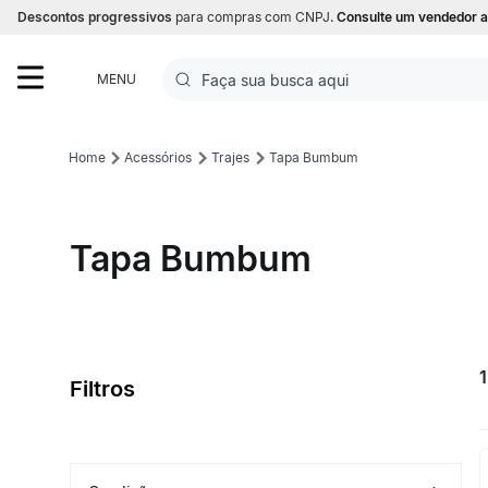
Descontos progressivos
para compras com CNPJ.
Consulte um vendedor a
Faça sua busca aqui
MENU
Termos mais buscados
Acessórios
Trajes
Tapa Bumbum
1
º
Futebol
2
º
Basquete
Tapa Bumbum
3
º
Corrida
4
º
Volei
5
º
Futebol Campo
Filtros