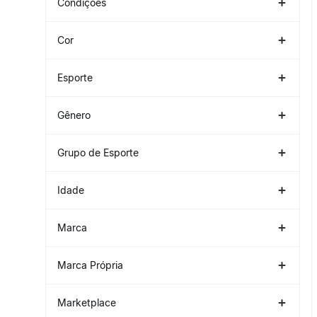
Condições
Novo
(
1
)
Cor
Preto
(
1
)
Esporte
Treino Cardio
(
1
)
Gênero
MULHER
(
1
)
Grupo de Esporte
Academia
(
1
)
Idade
ADULTO
(
1
)
Marca
DOMYOS
(
1
)
Marca Própria
Marcas Decathlon
(
1
)
Marketplace