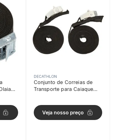
DECATHLON
a
Conjunto de Correias de
Olaian
Transporte para Caiaque
SUP e Surf Decathlon Preto
Veja nosso preço