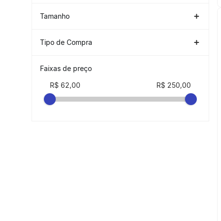
1P
(
4
)
DECATHLON
(
1
)
Tamanho
UNICO
(
1
)
Tipo de Compra
3
(
1
)
NACIONAL
(
2
)
Faixas de preço
TAMANHO ÚNICO
(
1
)
R$ 62,00
R$ 250,00
35/45
(
1
)