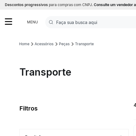
Descontos progressivos
para compras com CNPJ.
Consulte um vendedor a
Faça sua busca aqui
MENU
Termos mais buscados
Acessórios
Peças
Transporte
1
º
Futebol
2
º
Basquete
Transporte
3
º
Corrida
4
º
Volei
5
º
Futebol Campo
Filtros