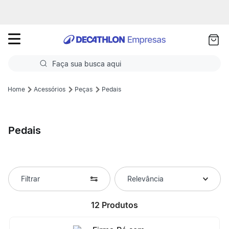
as
ui
Faça sua busca aqui
Termos mais buscados
Acessórios
Peças
Pedais
1
º
Futebol
Pedais
2
º
Basquete
3
º
Corrida
4
º
Volei
Filtrar
Relevância
5
º
Futebol Campo
12
Produtos