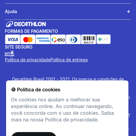
Ajuda
FORMAS DE PAGAMENTO
SITE SEGURO
Política de privacidade
Política de entrega
Decathlon Brasil 2001 - 2021. Os preços e condições de
pagamento são exclusivas para o site e podem divergir das
🍪 Política de cookies
lojas físicas. Os artigos disponibilizados no site tem estoque
limitado, sujeito à disponibilidade no momento da confirmação
Os cookies nos ajudam a melhorar sua
do pagamento. Vendas sujeitas a análise e confirmação de
experiência online. Ao continuar navegando,
dados. O site
www.decathlon.com.br
e
você concorda com o uso de cookies. Saiba
www.decathlonpro.com.br
são administrados por: IGUASPORT
mais na nossa Política de privacidade.
LTDA CNPJ 02.314.041/0021-21. Rua AV. Cerqueira César
Coimbra, 626, Alphaville Industrial, Barueri - SP - 06465-090.
Todos os Direitos Reservados. Copyright - 2021.