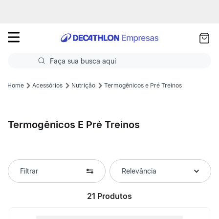
as
ui
Faça sua busca aqui
Termos mais buscados
Acessórios
Nutrição
Termogênicos e Pré Treinos
1
º
Futebol
Termogênicos E Pré Treinos
2
º
Corrida
3
º
Basquete
4
º
Volei
Filtrar
Relevância
5
º
Futebol Campo
21
Produtos