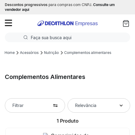
Descontos progressivos
para compras com CNPJ.
Consulte um
as
vendedor aqui
ui
Faça sua busca aqui
Termos mais buscados
Acessórios
Nutrição
Complementos alimentares
1
º
Futebol
Complementos Alimentares
2
º
Corrida
3
º
Basquete
4
º
Volei
Filtrar
Relevância
5
º
Futebol Campo
1
Produto