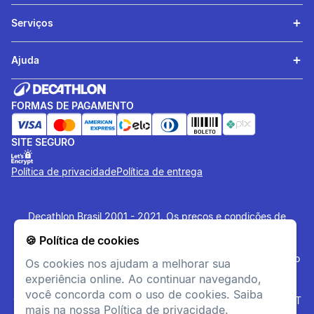
Serviços
Ajuda
FORMAS DE PAGAMENTO
SITE SEGURO
Política de privacidade
Política de entrega
Decathlon Brasil 2001 - 2021. Os preços e condições de
pagamento são exclusivas para o site e podem divergir das
🍪 Política de cookies
lojas físicas. Os artigos disponibilizados no site tem estoque
limitado, sujeito à disponibilidade no momento da confirmação
Os cookies nos ajudam a melhorar sua
do pagamento. Vendas sujeitas a análise e confirmação de
experiência online. Ao continuar navegando,
dados. O site
www.decathlon.com.br
e
você concorda com o uso de cookies. Saiba
www.decathlonpro.com.br
são administrados por: IGUASPORT
mais na nossa Política de privacidade.