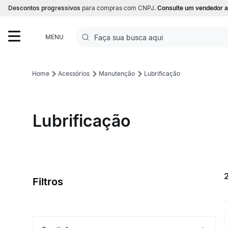
Descontos progressivos
para compras com CNPJ.
Consulte um vendedor a
Faça sua busca aqui
MENU
Termos mais buscados
Acessórios
Manutenção
Lubrificação
1
º
Futebol
2
º
Corrida
Lubrificação
3
º
Basquete
4
º
Volei
5
º
Futebol Campo
Filtros