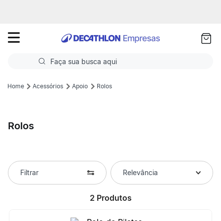
as
ui
Faça sua busca aqui
Termos mais buscados
Acessórios
Apoio
Rolos
1
º
Futebol
Rolos
2
º
Corrida
3
º
Basquete
4
º
Volei
Filtrar
Relevância
5
º
Futebol Campo
2
Produtos