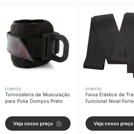
DOMYOS
DOMYOS
Tornozeleira de Musculação
Faixa Elástica de Tre
para Polia Domyos Preto
Funcional Nivel Forte
Domyos Preta
Veja nosso preço
Veja nosso preço