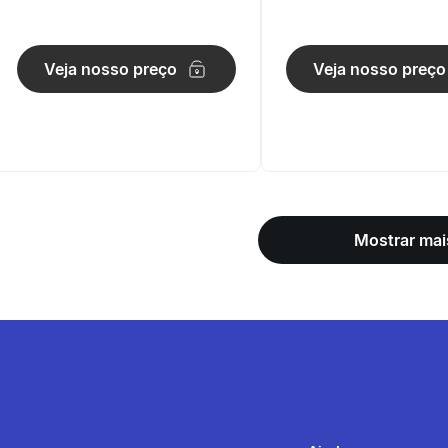
Band Amarelo
Thera Band Azul
Veja nosso preço
Veja nosso preço
Mostrar mai