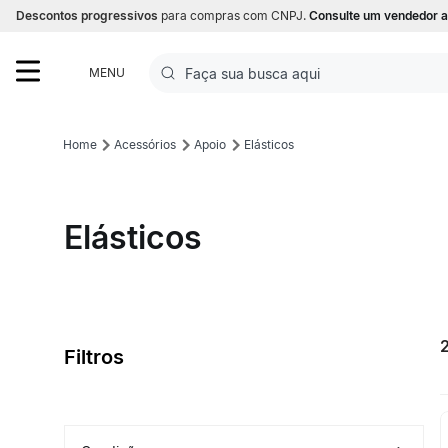
Descontos progressivos
para compras com CNPJ.
Consulte um vendedor a
Faça sua busca aqui
MENU
Termos mais buscados
Acessórios
Apoio
Elásticos
1
º
Futebol
2
º
Corrida
Elásticos
3
º
Basquete
4
º
Volei
5
º
Futebol Campo
Filtros