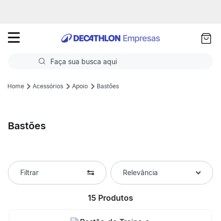
as
ui
Faça sua busca aqui
Termos mais buscados
Acessórios
Apoio
Bastões
1
º
Futebol
Bastões
2
º
Corrida
3
º
Basquete
4
º
Volei
Filtrar
Relevância
5
º
Futebol Campo
15
Produtos