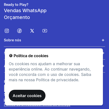
Ready to Play?
Vendas WhatsApp
Orçamento
Sobre nós
Serviços
🍪 Política de cookies
Alta concentração de
BCAA
Os cookies nos ajudam a melhorar sua
Ajuda
experiência online. Ao continuar navegando,
Rico em aminoácidos
você concorda com o uso de cookies. Saiba
essenciais, concentração
mais na nossa Política de privacidade.
superior a outras fontes
FORMAS DE PAGAMENTO
proteicas.
SITE SEGURO
Aceitar cookies
Política de privacidade
Política de entrega