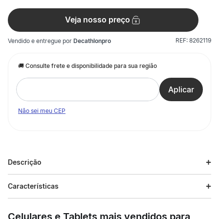
Veja nosso preço
REF:
8262119
Vendido e entregue por
Decathlonpro
Não sei meu CEP
Descrição
Descrição do produto
Características
Potencialize seus resultados com o Whey Protein 100% Pure
Especificações
da Integralmédica. Com alta concentração de BCAAs e
Celulares e Tablets mais vendidos para
proteína de alto valor biológico, ele é o combustível ideal para