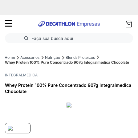
as
ui
Faça sua busca aqui
Termos mais buscados
Acessórios
Nutrição
Blends Proteicos
Whey Protein 100% Pure Concentrado 907g Integralmedica Chocolate
1
º
Futebol
INTEGRALMEDICA
2
º
Basquete
Whey Protein 100% Pure Concentrado 907g Integralmedica
Chocolate
3
º
Corrida
4
º
Volei
5
º
Futebol Campo