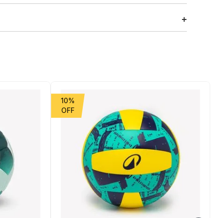
ara oferecer uma inércia fluida e constante, ele devolve
primeiro dia. É a escolha certeira para ciclistas que
vando sua rotina.
10%