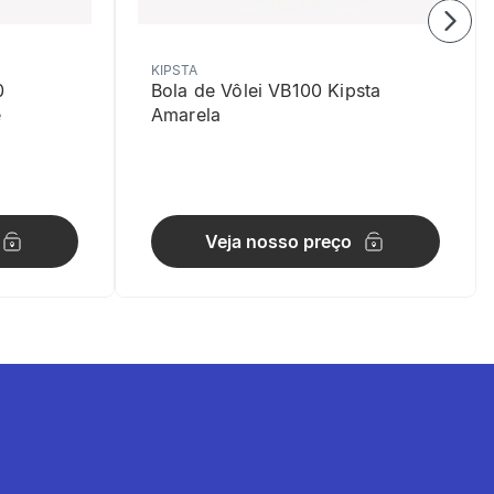
KIPSTA
0
Bola de Vôlei VB100 Kipsta
e
Amarela
Veja nosso preço