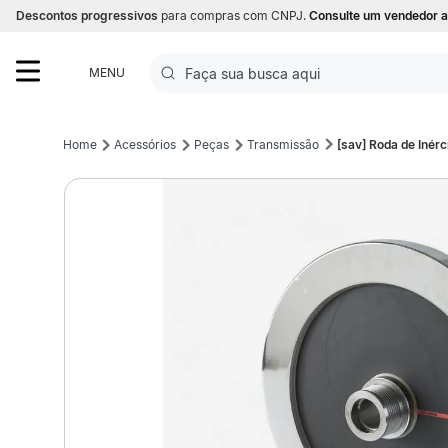
Descontos progressivos
para compras com CNPJ.
Consulte um vendedor a
Faça sua busca aqui
MENU
Termos mais buscados
Acessórios
Peças
Transmissão
[sav] Roda de Inér
1
º
Futebol
2
º
Basquete
3
º
Corrida
4
º
Volei
5
º
Futebol Campo