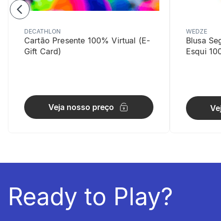
DECATHLON
WEDZE
Cartão Presente 100% Virtual (E-
Blusa Se
Gift Card)
Esqui 10
Reparaçã
Substituível
Veja nosso preço
Ve
informacoesTecnicas
Feito para
BIKING500
Peso:
Ready to Play?
18kg