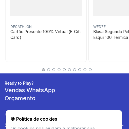
Fácil de colocar / retirar
DECATHLON
WEDZE
Desfruta de uma touca fácil
Cartão Presente 100% Virtual (E-Gift
Blusa Segunda Pel
de colocar graças ao tecido
Card)
Esqui 100 Térmic
elástico e leve.
Estabilidade
Boa sustentação, ideal para
nadadores ocasionais,
Ready to Play?
principiantes, lazer.
Vendas WhatsApp
Orçamento
informacoesTecnicas
Composição
🍪 Política de cookies
Tecido principal: 18% -
Sobre nós
Elastano82% - Polietileno
Os cookies nos ajudam a melhorar sua