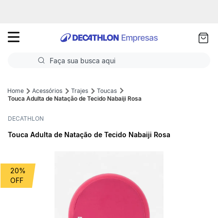
as
ui
Faça sua busca aqui
Termos mais buscados
Acessórios
Trajes
Toucas
Touca Adulta de Natação de Tecido Nabaiji Rosa
1
º
Futebol
DECATHLON
2
º
Corrida
Touca Adulta de Natação de Tecido Nabaiji Rosa
3
º
Basquete
4
º
Volei
20%
5
º
Futebol Campo