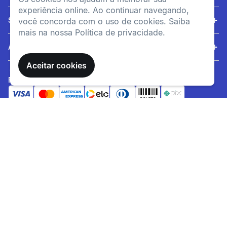
Tereftalato (PET).
experiência online. Ao continuar navegando,
Serviços
você concorda com o uso de cookies. Saiba
COMO ESCOLHER O
mais na nossa Política de privacidade.
MATERIAL DA TOUCA
Ajuda
DE NATAÇÃO?
Aceitar cookies
MALHA: Em tecido
semelhante ao dos trajes de
FORMAS DE PAGAMENTO
banho, é fácil de vestir sem
puxar o cabelo. Uma costura
SITE SEGURO
de acabamento à volta da
cabeça garante a sua
Política de privacidade
Política de entrega
sustentação. MALHA
REVESTIDA: Uma variação
da touca de malha, é
Decathlon Brasil 2001 - 2021. Os preços e condições de
igualmente confortável. É
pagamento são exclusivas para o site e podem divergir das
revestida por uma camada
lojas físicas. Os artigos disponibilizados no site tem estoque
de silicone que reduz a
limitado, sujeito à disponibilidade no momento da confirmação
entrada de água e limita a
do pagamento. Vendas sujeitas a análise e confirmação de
sua elasticidade para um
dados. O site
www.decathlon.com.br
e
melhor apoio. SILICONE:
www.decathlonpro.com.br
são administrados por: IGUASPORT
Menos confortável, mas