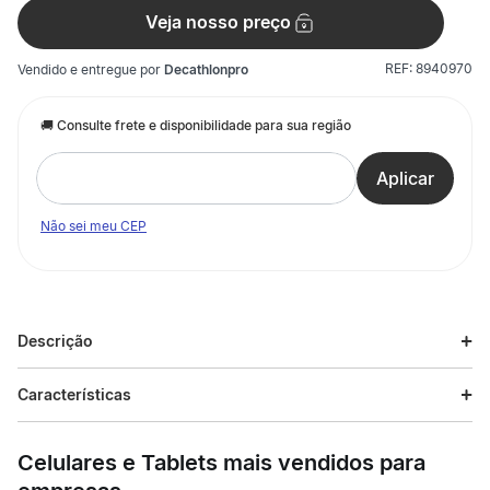
Veja nosso preço
REF:
8940970
Vendido e entregue por
Decathlonpro
Não sei meu CEP
Descrição
Descrição do produto
Características
Pronto para encarar a natureza? O tênis Arpenaz 500 é o
Especificações
parceiro ideal para suas caminhadas em trilhas leves, como
Celulares e Tablets mais vendidos para
florestas ou litorais. Desenvolvido com foco total no seu bem-
estar, ele traz entressola e palmilha em EVA que garantem um
Esporte
Trilha e Trekking