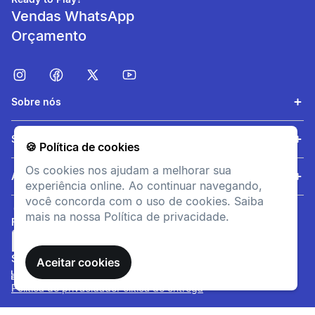
Vendas WhatsApp
Orçamento
Sobre nós
Aderência
Serviços
🍪 Política de cookies
Composição e design da sola
Os cookies nos ajudam a melhorar sua
que melhoram a aderência
Ajuda
experiência online. Ao continuar navegando,
em trilhas.
você concorda com o uso de cookies. Saiba
mais na nossa Política de privacidade.
FORMAS DE PAGAMENTO
SITE SEGURO
Aceitar cookies
Política de privacidade
Política de entrega