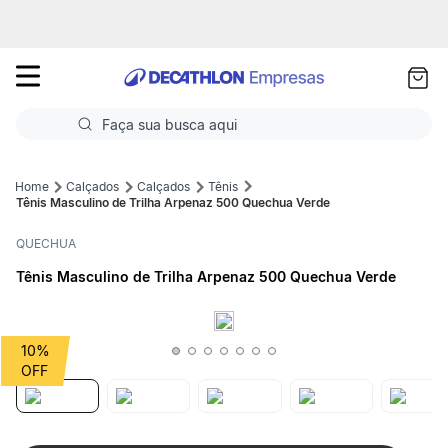
as
ui
Faça sua busca aqui
Termos mais buscados
Calçados
Calçados
Tênis
Tênis Masculino de Trilha Arpenaz 500 Quechua Verde
1
º
Futebol
QUECHUA
2
º
Corrida
Tênis Masculino de Trilha Arpenaz 500 Quechua Verde
3
º
Basquete
4
º
Volei
10%
5
º
Futebol Campo