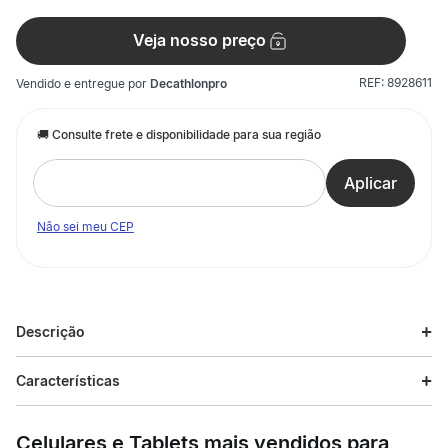
Veja nosso preço
REF:
8928611
Vendido e entregue por
Decathlonpro
Não sei meu CEP
Descrição
Descrição do produto
Características
Para caminhadas de um dia, esse tênis impermeável mantém
Especificações
seus pés secos por até 6 horas, mesmo em trilhas técnicas e
Celulares e Tablets mais vendidos para
úmidas.