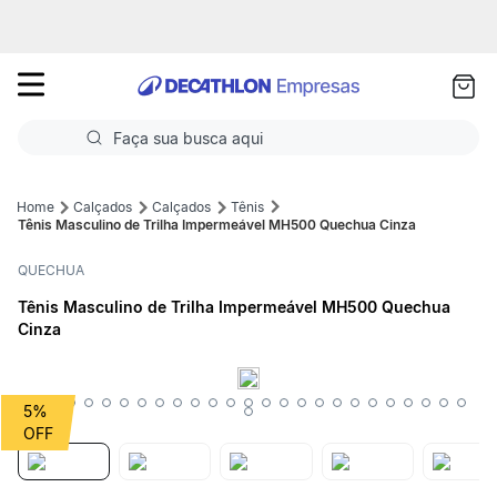
as
ui
Faça sua busca aqui
Termos mais buscados
Calçados
Calçados
Tênis
Tênis Masculino de Trilha Impermeável MH500 Quechua Cinza
1
º
Futebol
QUECHUA
2
º
Corrida
Tênis Masculino de Trilha Impermeável MH500 Quechua
Cinza
3
º
Basquete
4
º
Volei
5%
5
º
Futebol Campo