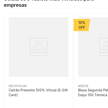
empresas
Esporte
Trilha e Trekking
Grupo de Esporte
Montanha
10%
beneficiosDoProduto
Tração
DECATHLON
WEDZE
Certificado OUTDOOR
Cartão Presente 100% Virtual (E-Gift
Blusa Segunda Pel
CONTACT, sola
Card)
Esqui 100 Térmic
antiderrapante de 5 mm