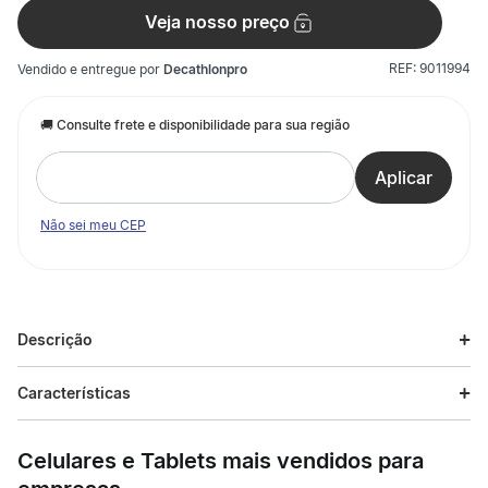
Veja nosso preço
REF:
9011994
Vendido e entregue por
Decathlonpro
Não sei meu CEP
Descrição
Descrição do produto
Características
Corra quilômetro após quilômetro em alta velocidade com o
Hyperion Max 3.
Celulares e Tablets mais vendidos para