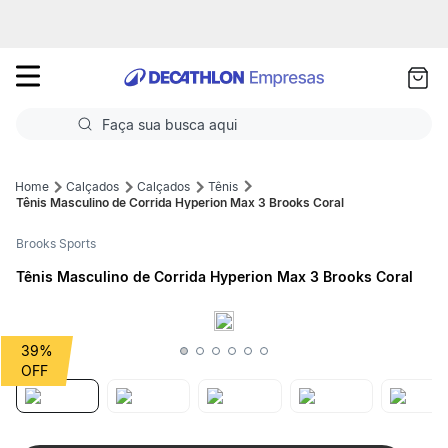
as
ui
Faça sua busca aqui
Termos mais buscados
Calçados
Calçados
Tênis
Tênis Masculino de Corrida Hyperion Max 3 Brooks Coral
1
º
Futebol
Brooks Sports
2
º
Basquete
Tênis Masculino de Corrida Hyperion Max 3 Brooks Coral
3
º
Corrida
4
º
Volei
39%
5
º
Futebol Campo