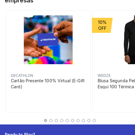
empresas
Grupo de Esporte
Corrida
10%
beneficiosDoProduto
DECATHLON
WEDZE
Cartão Presente 100% Virtual (E-Gift
Blusa Segunda Pel
Card)
Esqui 100 Térmic
Leveza
Ultra leve para maior
agilidade.
Ready to Play?