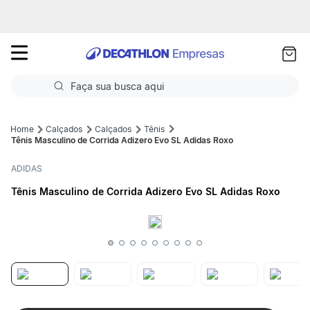
as
ui
Faça sua busca aqui
Termos mais buscados
Calçados
Calçados
Tênis
Tênis Masculino de Corrida Adizero Evo SL Adidas Roxo
1
º
Futebol
ADIDAS
2
º
Basquete
Tênis Masculino de Corrida Adizero Evo SL Adidas Roxo
3
º
Corrida
4
º
Volei
5
º
Futebol Campo