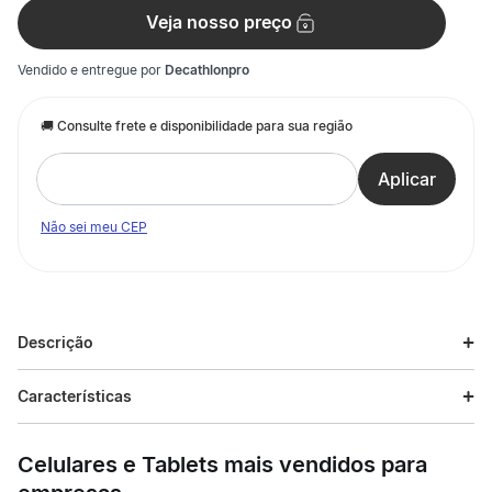
Veja nosso preço
Vendido e entregue por
Decathlonpro
Não sei meu CEP
Descrição
Descrição do produto
Características
O Tênis de Corrida Masculino Evo SL Adidas é ideal para
Especificações
corredores que buscam performance e estilo nos treinos de
Celulares e Tablets mais vendidos para
corrida, caminhada e uso casual no dia a dia.
Esporte
Corrida