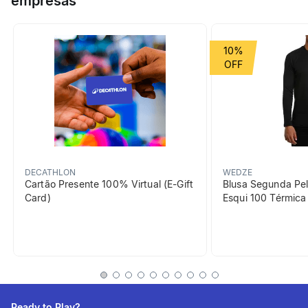
empresas
conforto ao longo do dia.
10%
DECATHLON
WEDZE
Cartão Presente 100% Virtual (E-Gift
Blusa Segunda Pel
Card)
Esqui 100 Térmic
Ready to Play?