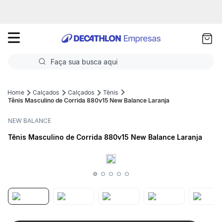
as
ui
Faça sua busca aqui
Termos mais buscados
Calçados
Calçados
Tênis
Tênis Masculino de Corrida 880v15 New Balance Laranja
1
º
Futebol
NEW BALANCE
2
º
Corrida
Tênis Masculino de Corrida 880v15 New Balance Laranja
3
º
Basquete
4
º
Volei
5
º
Futebol Campo