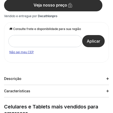
Veja nosso preço
Vendido e entregue por
Decathlonpro
Não sei meu CEP
Descrição
Descrição do produto
Características
Qualquer que seja a sua rotina de corrida preferida, nenhum
tênis dura tanto quanto o modelo New Balance 880V15. Este
Celulares e Tablets mais vendidos para
tênis para corrida do dia a dia possui um cabedal em mesh
técnico respirável e estruturado, proporcionando máximo