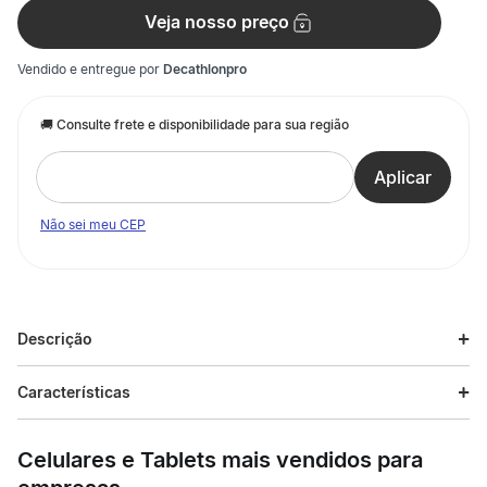
Veja nosso preço
Vendido e entregue por
Decathlonpro
Não sei meu CEP
Descrição
Descrição do produto
Características
O Tênis Masculino Casual Elevation Cast 26 Fila é ideal para
Especificações
homens que buscam estilo e máximo conforto em caminhadas
Celulares e Tablets mais vendidos para
urbanas e no uso do dia a dia. Com cabedal em malha
respirável e entressola espessa, absorve os impactos
Esporte
Caminhada