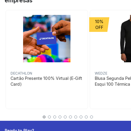
empresas
reduzindo a fadiga. Possui sola de borracha aderente e ajuste
seguro para passos mais firmes na rotina.
Grupo de Esporte
Corrida
10%
beneficiosDoProduto
DECATHLON
WEDZE
Cartão Presente 100% Virtual (E-Gift
Blusa Segunda Pel
Card)
Esqui 100 Térmic
Conforto na utilização
Fecho tradicional em
cadarço que oferece um
ajuste seguro e
personalizável.
Ready to Play?