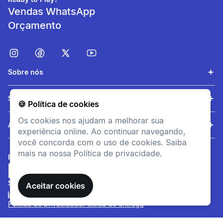
Vendas WhatsApp
Orçamento
Sobre nós
Serviços
🍪 Política de cookies
Praticidade
Os cookies nos ajudam a melhorar sua
Conta com uma aba no
Ajuda
experiência online. Ao continuar navegando,
calcanhar que facilita o
você concorda com o uso de cookies. Saiba
calçar de forma rápida e
mais na nossa Política de privacidade.
prática.
FORMAS DE PAGAMENTO
SITE SEGURO
Aceitar cookies
Política de privacidade
Política de entrega