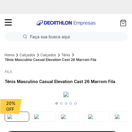
as
ui
Faça sua busca aqui
Termos mais buscados
Calçados
Calçados
Tênis
Tênis Masculino Casual Elevation Cast 26 Marrom Fila
1
º
Futebol
FILA
2
º
Basquete
Tênis Masculino Casual Elevation Cast 26 Marrom Fila
3
º
Corrida
4
º
Volei
20%
5
º
Futebol Campo