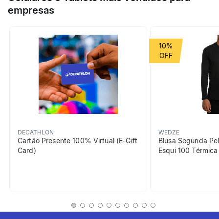
empresas
Esporte
Caminhada
Grupo de Esporte
Corrida
10%
beneficiosDoProduto
DECATHLON
WEDZE
Cartão Presente 100% Virtual (E-Gift
Blusa Segunda Pel
Card)
Esqui 100 Térmic
Respirabilidade
Sensação de frescor