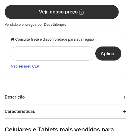
Veja nosso preço
Vendido e entregue por
Decathlonpro
Não sei meu CEP
Descrição
Descrição do produto
Características
Tênis Masculino Casual Eclyptix 2000 Adidas para homens que
Especificações
buscam estilo retrô e conforto em caminhadas leves ou no uso
Celulares e Tablets mais vendidos para
urbano diário.