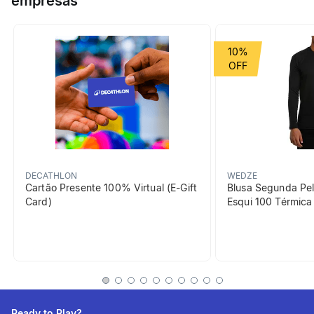
empresas
Grupo de Esporte
Montanha
10%
beneficiosDoProduto
DECATHLON
WEDZE
Cartão Presente 100% Virtual (E-Gift
Blusa Segunda Pel
Card)
Esqui 100 Térmic
Impermeabilidade
A impermeabilidade dos
calçados foi testada em uso
e em laboratório
Ready to Play?