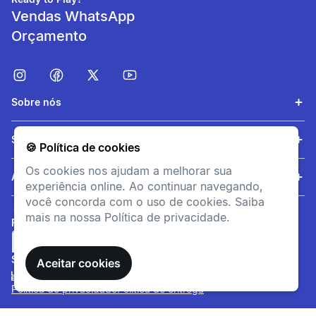
Vendas WhatsApp
Orçamento
Sobre nós
Aderência
Serviços
🍪 Política de cookies
A sola de borracha possui
Os cookies nos ajudam a melhorar sua
excelente aderência e
Ajuda
experiência online. Ao continuar navegando,
durabilidade
você concorda com o uso de cookies. Saiba
mais na nossa Política de privacidade.
FORMAS DE PAGAMENTO
SITE SEGURO
Aceitar cookies
Política de privacidade
Política de entrega