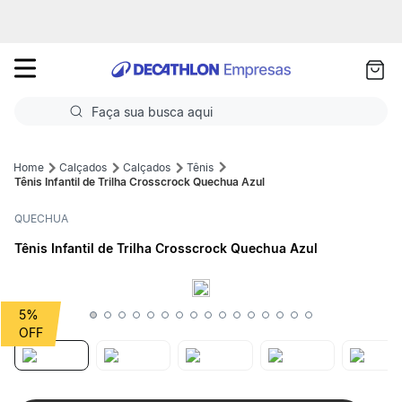
as
ui
Faça sua busca aqui
Termos mais buscados
Calçados
Calçados
Tênis
Tênis Infantil de Trilha Crosscrock Quechua Azul
1
º
Futebol
QUECHUA
2
º
Corrida
Tênis Infantil de Trilha Crosscrock Quechua Azul
3
º
Basquete
4
º
Volei
5%
5
º
Futebol Campo