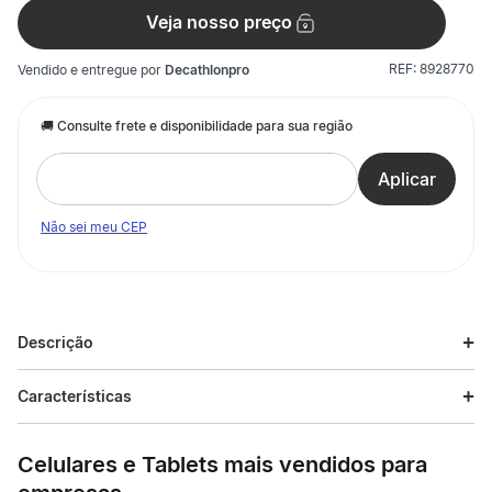
Veja nosso preço
REF:
8928770
Vendido e entregue por
Decathlonpro
Não sei meu CEP
Descrição
Descrição do produto
Características
O tênis Crossrock à prova d'água oferece liberdade de
Especificações
movimento.O solado aderente significa que é possível andar
Celulares e Tablets mais vendidos para
em todo o tipo de terreno.
Esporte
Trilha e Trekking