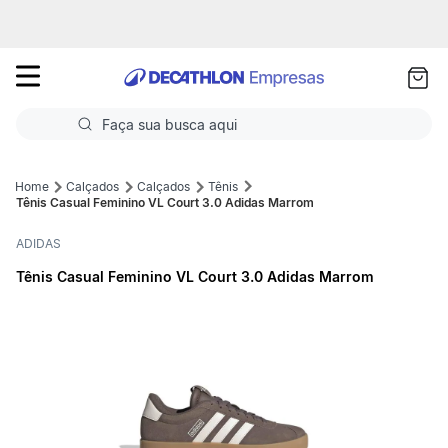
as
ui
Faça sua busca aqui
Termos mais buscados
Calçados
Calçados
Tênis
Tênis Casual Feminino VL Court 3.0 Adidas Marrom
1
º
Futebol
ADIDAS
2
º
Basquete
Tênis Casual Feminino VL Court 3.0 Adidas Marrom
3
º
Corrida
4
º
Volei
5
º
Futebol Campo