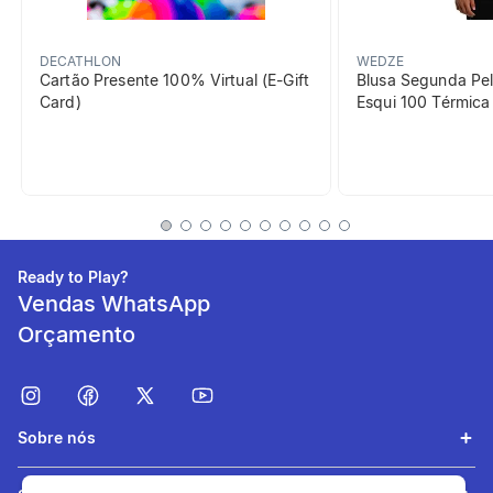
DECATHLON
WEDZE
Cartão Presente 100% Virtual (E-Gift
Blusa Segunda Pel
Card)
Esqui 100 Térmic
Conforto de Utilização
O amortecimento leve e forro
macio mantêm o pé bem
envolvido e confortável
Ready to Play?
Vendas WhatsApp
Orçamento
Sobre nós
Leveza