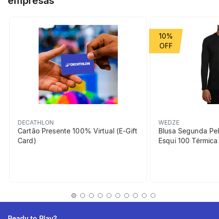
empresas
Grupo de Esporte
Montanha
10%
beneficiosDoProduto
DECATHLON
WEDZE
Cartão Presente 100% Virtual (E-Gift
Blusa Segunda Pel
Card)
Esqui 100 Térmic
Não escorrega
Sola Vibram® XS TREK EVO
e pinos de 6 mm para ótima
aderência
Ready to Play?