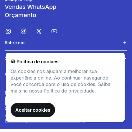
Vendas WhatsApp
Orçamento
Sobre nós
Amortecimento
Serviços
🍪 Política de cookies
Espuma MFOAM para um
Os cookies nos ajudam a melhorar sua
amortecimento dinâmico,
Ajuda
experiência online. Ao continuar navegando,
validada em testes de
você concorda com o uso de cookies. Saiba
campo
mais na nossa Política de privacidade.
FORMAS DE PAGAMENTO
SITE SEGURO
Aceitar cookies
Política de privacidade
Política de entrega