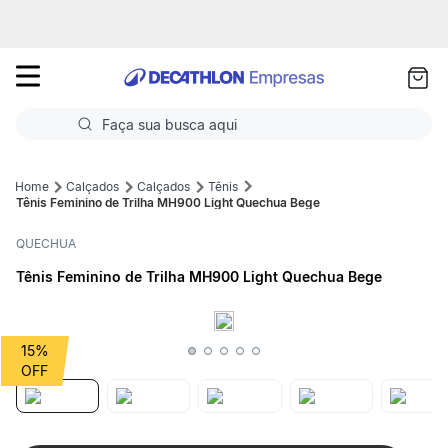
as
ui
Faça sua busca aqui
Termos mais buscados
Calçados
Calçados
Tênis
Tênis Feminino de Trilha MH900 Light Quechua Bege
1
º
Futebol
QUECHUA
2
º
Basquete
Tênis Feminino de Trilha MH900 Light Quechua Bege
3
º
Corrida
4
º
Volei
15%
5
º
Futebol Campo