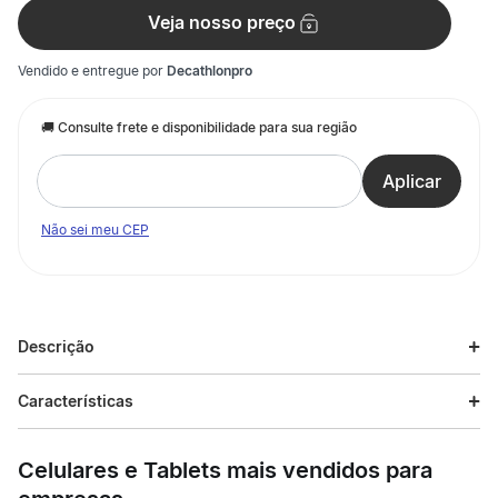
Veja nosso preço
Vendido e entregue por
Decathlonpro
Não sei meu CEP
Descrição
Descrição do produto
Características
Um tênis para trilhas esportivas em terrenos secos. Ele oferece
Especificações
segurança e precisão em terrenos com cascalho, subidas
Celulares e Tablets mais vendidos para
íngremes e superfícies irregulares.
Esporte
Trilha e Trekking