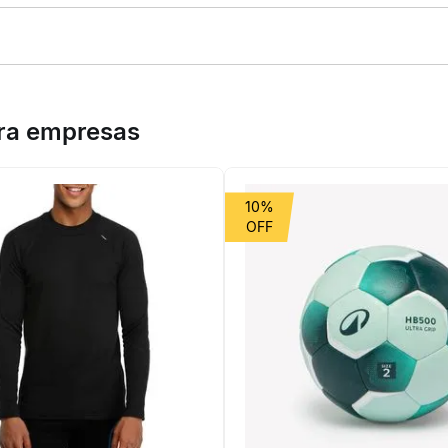
p-On. Unindo a icônica biqueira shell toe à praticidade de um design
to em couro sintético garante um visual elegante e duradouro, ide
cia necessárias para enfrentar o dia a dia na cidade com total segur
ara empresas
10%