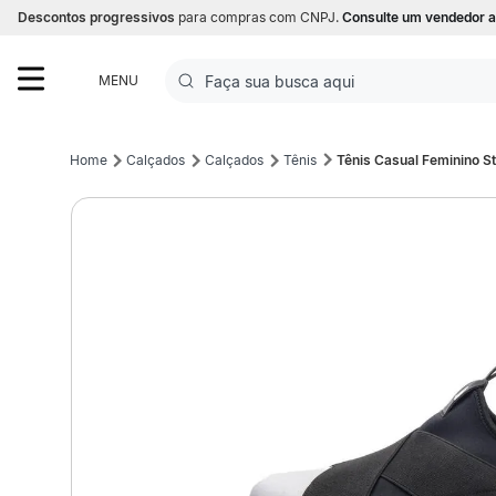
Descontos progressivos
para compras com CNPJ.
Consulte um vendedor a
Faça sua busca aqui
MENU
Termos mais buscados
Calçados
Calçados
Tênis
Tênis Casual Feminino St
1
º
Futebol
2
º
Basquete
3
º
Corrida
4
º
Volei
5
º
Futebol Campo