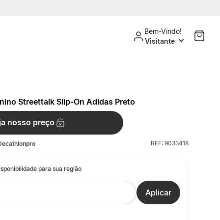
Bem-Vindo!
Visitante
nino Streettalk Slip-On Adidas Preto
ja nosso preço
REF:
9033418
Decathlonpro