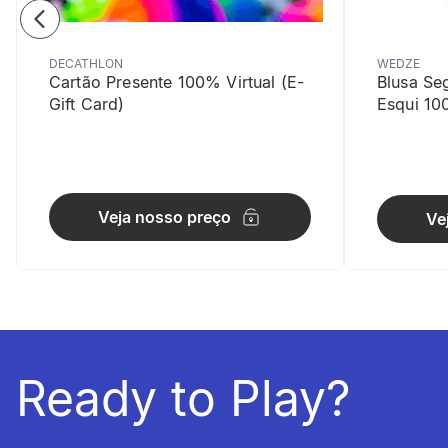
DECATHLON
WEDZE
Cartão Presente 100% Virtual (E-
Blusa Se
Gift Card)
Esqui 10
Fácil de V
Veja nosso preço
Ve
O design se
Ready to Play?