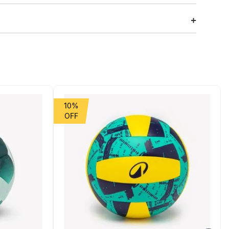
 sem cadarços, este modelo é a escolha perfeita para quem
al para acompanhar você do passeio casual ao compromisso
ança.
10%