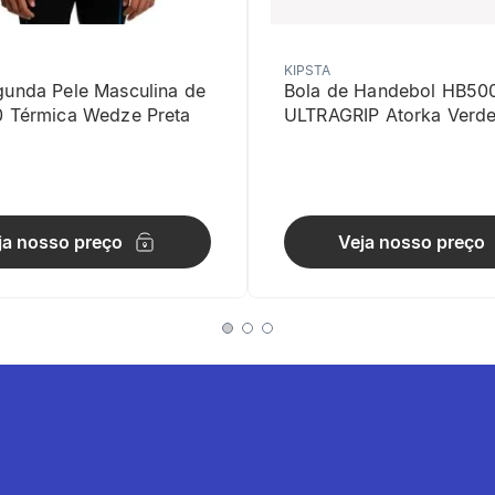
KIPSTA
gunda Pele Masculina de
Bola de Handebol HB50
0 Térmica Wedze Preta
ULTRAGRIP Atorka Verd
estir
ja nosso preço
Veja nosso preço
m cadarço permite calçá-los de forma rápida e sem esforço.