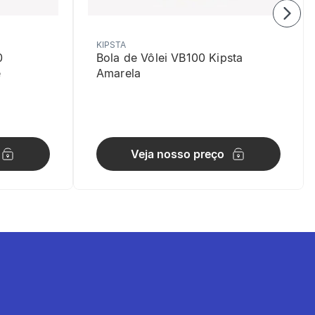
KIPSTA
0
Bola de Vôlei VB100 Kipsta
e
Amarela
Veja nosso preço