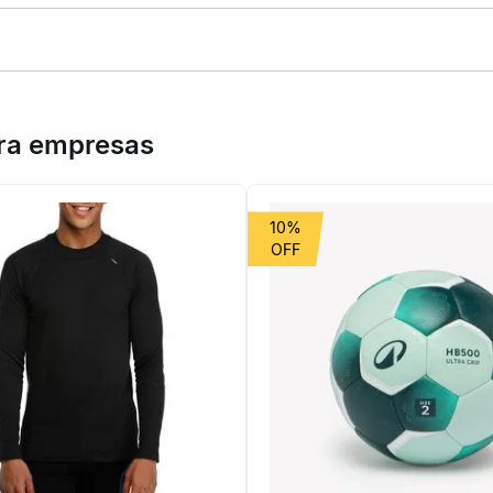
rida Run 500 Kiprun é ideal para treinos e provas de 10km a marato
com painel microperfurado, cueca interna, cós ajustável e bolsos par
ara empresas
10%
om