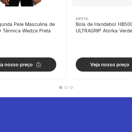
KIPSTA
gunda Pele Masculina de
Bola de Handebol HB50
0 Térmica Wedze Preta
ULTRAGRIP Atorka Verd
ja nosso preço
Veja nosso preço
ro ampliado para celular e um prático bolso interno para chaves.
traleve garante extremo conforto, pesando apenas 118g no tamanho 