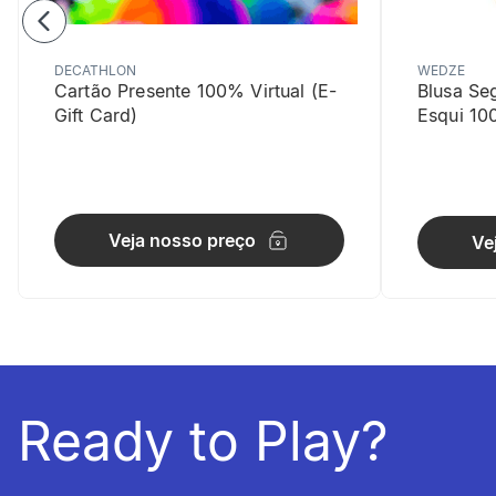
DECATHLON
WEDZE
Cartão Presente 100% Virtual (E-
Blusa Se
Gift Card)
Esqui 10
Bolsos
Veja nosso preço
Ve
Bolso trasei
Leveza
O tecido ul
Ready to Play?