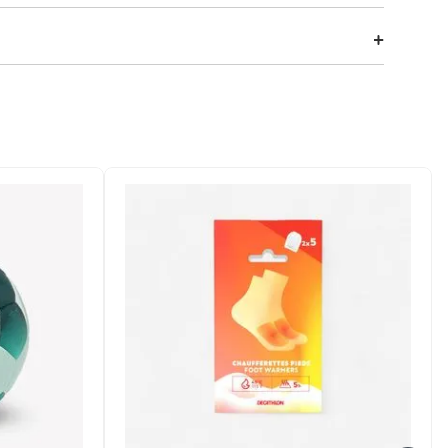
nas em dias quentes. Desenvolvido para eliminar a
a celular e chave.