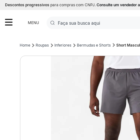
Descontos progressivos
para compras com CNPJ.
Consulte um vendedor a
Faça sua busca aqui
MENU
Termos mais buscados
Roupas
Inferiores
Bermudas e Shorts
Short Mascul
1
º
Futebol
2
º
Basquete
3
º
Corrida
4
º
Volei
5
º
Futebol Campo