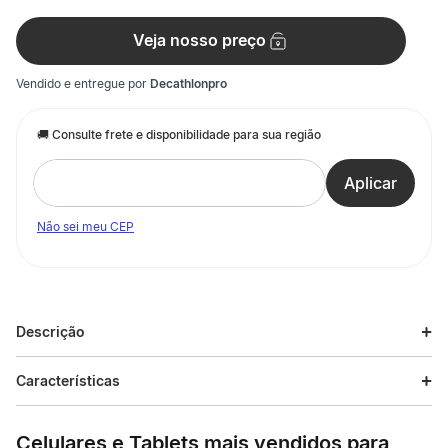
Veja nosso preço
Vendido e entregue por
Decathlonpro
Não sei meu CEP
Descrição
Descrição do produto
Características
O Shorts 2 em 1 Masculino de Academia 500 Domyos foi
Especificações
desenvolvido para cardio training, cross training e musculação,
Celulares e Tablets mais vendidos para
garantindo alta performance. Fabricado com 87% de poliéster