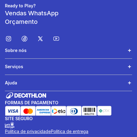
O tecido respirável afasta
Ready to Play?
rapidamente a umidade,
Vendas WhatsApp
mantendo a pele seca.
Orçamento
Sobre nós
Serviços
Ajuda
Facilidade Manutenção
FORMAS DE PAGAMENTO
O material sintético seca
rapidamente e não precisa
ser passado a ferro.
SITE SEGURO
Política de privacidade
Política de entrega