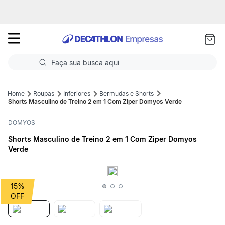
as
ui
Faça sua busca aqui
Termos mais buscados
Roupas
Inferiores
Bermudas e Shorts
Shorts Masculino de Treino 2 em 1 Com Ziper Domyos Verde
1
º
Futebol
DOMYOS
2
º
Corrida
Shorts Masculino de Treino 2 em 1 Com Ziper Domyos
Verde
3
º
Basquete
4
º
Volei
15%
5
º
Futebol Campo