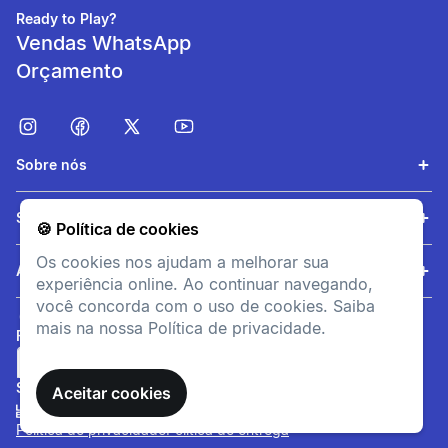
Ready to Play?
Vendas WhatsApp
Orçamento
Sobre nós
Leveza
Serviços
🍪 Política de cookies
Tecido leve para máximo
Os cookies nos ajudam a melhorar sua
conforto
Ajuda
experiência online. Ao continuar navegando,
você concorda com o uso de cookies. Saiba
mais na nossa Política de privacidade.
FORMAS DE PAGAMENTO
SITE SEGURO
Aceitar cookies
Política de privacidade
Política de entrega