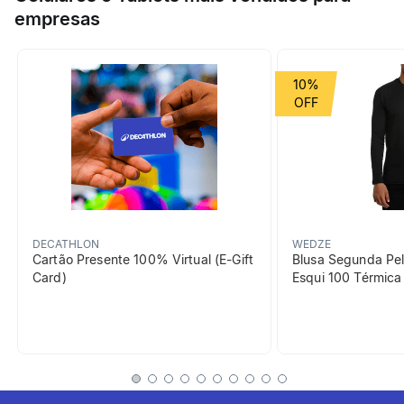
frescor e conforto ao eliminar a transpiração.Perfeito para
empresas
Esporte
Ginástica
performance, do aquecimento à recuperação.
Grupo de Esporte
Academia
10%
beneficiosDoProduto
DECATHLON
WEDZE
Cartão Presente 100% Virtual (E-Gift
Blusa Segunda Pel
Card)
Esqui 100 Térmic
Liberdade de
movimentos
O corte oferece liberdade de
movimentos e conforto