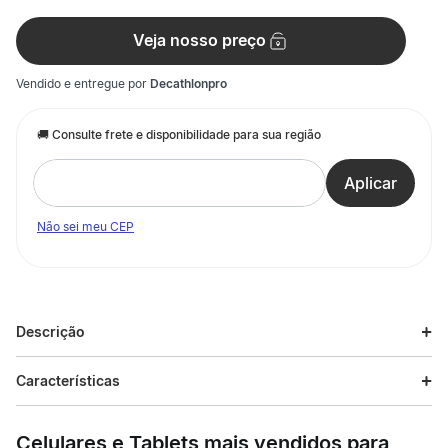
Veja nosso preço
Vendido e entregue por
Decathlonpro
Não sei meu CEP
Descrição
Descrição do produto
Características
Projetado para jovens esportistas, com um ajuste adaptado e
Especificações
conforto ideal para acompanhá-las em todas as suas
Celulares e Tablets mais vendidos para
atividades. Este short de treino Adidas CLIMACOOL garante