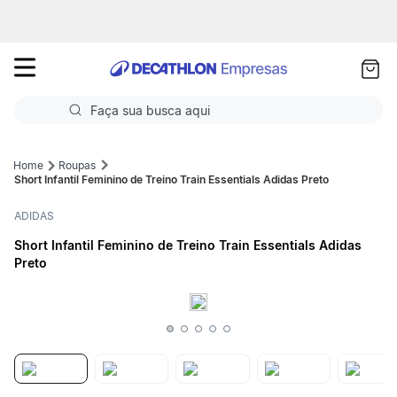
as
ui
Faça sua busca aqui
Termos mais buscados
Roupas
Short Infantil Feminino de Treino Train Essentials Adidas Preto
1
º
Futebol
ADIDAS
2
º
Corrida
Short Infantil Feminino de Treino Train Essentials Adidas
Preto
3
º
Basquete
4
º
Volei
5
º
Futebol Campo