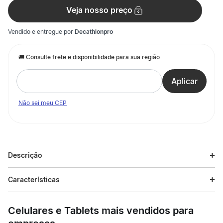
Veja nosso preço
Vendido e entregue por
Decathlonpro
Não sei meu CEP
Descrição
Descrição do produto
Características
Domine a quadra com o Short Feminino de Vôlei VSH500 Allsix,
Especificações
feito para atletas que não abrem mão de performance. Com
Celulares e Tablets mais vendidos para
apenas 100g, ele é muito mais leve que os modelos comuns,
garantindo liberdade total nos saltos e movimentos intensos.
Esporte
Vôlei