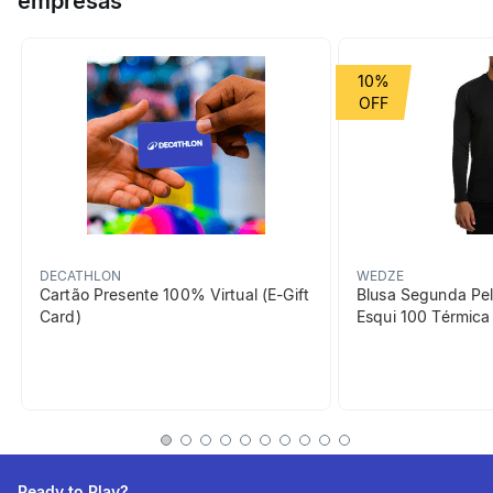
empresas
Seu tecido tecnológico elimina o suor rapidamente, mantendo
você seca e focada do início ao fim da partida. A modelagem
Grupo de Esporte
Coletivos
elástica oferece conforto absoluto sem apertar, adaptando-se
10%
ao seu corpo com precisão. É a escolha ideal para treinos
diários e jogos.
beneficiosDoProduto
DECATHLON
WEDZE
Cartão Presente 100% Virtual (E-Gift
Blusa Segunda Pel
Card)
Esqui 100 Térmic
Leveza
Com um peso muito leve,
desfrute do máximo
conforto.
Ready to Play?