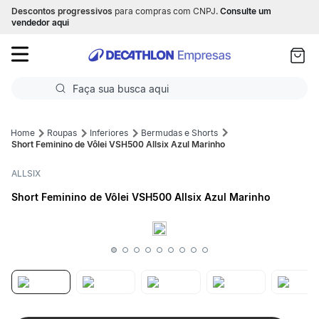
Descontos progressivos
para compras com CNPJ.
Consulte um
as
vendedor aqui
ui
Faça sua busca aqui
Termos mais buscados
Roupas
Inferiores
Bermudas e Shorts
Short Feminino de Vôlei VSH500 Allsix Azul Marinho
1
º
Futebol
ALLSIX
2
º
Corrida
Short Feminino de Vôlei VSH500 Allsix Azul Marinho
3
º
Basquete
4
º
Volei
5
º
Futebol Campo