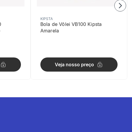
KIPSTA
0
Bola de Vôlei VB100 Kipsta
e
Amarela
Veja nosso preço