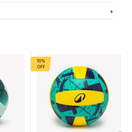
sign seguro para máximo desempenho. Enfrente a distância
 para ajudar no teu desempenho e proteger o planeta.
10%