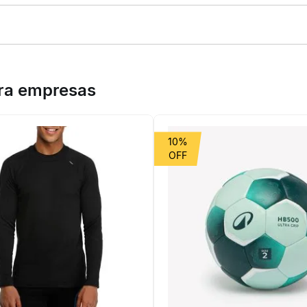
a do Rio.Com modelagem regular, tecido de poliéster reciclado e de
 e de corte regular são confeccionados em 100% poliéster reciclado
ara empresas
10%