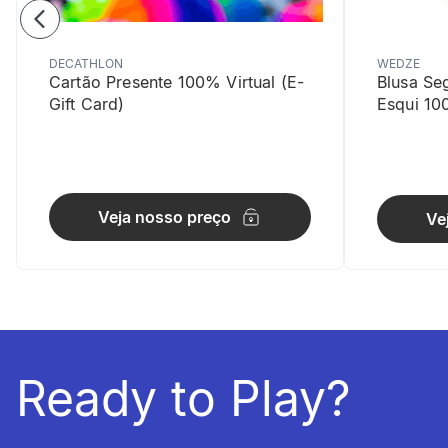
DECATHLON
WEDZE
Cartão Presente 100% Virtual (E-
Blusa Se
Gift Card)
Esqui 10
Conforto 
Corte equil
Veja nosso preço
Ve
Ready to Play?