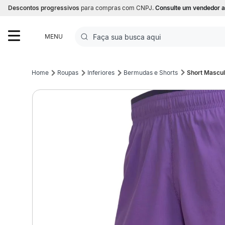
Descontos progressivos
para compras com CNPJ.
Consulte um vendedor a
Faça sua busca aqui
MENU
Termos mais buscados
Roupas
Inferiores
Bermudas e Shorts
Short Mascul
1
º
Futebol
2
º
Basquete
3
º
Corrida
4
º
Volei
5
º
Futebol Campo