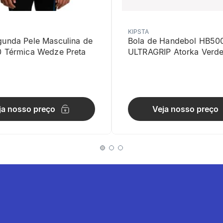
KIPSTA
gunda Pele Masculina de
Bola de Handebol HB50
0 Térmica Wedze Preta
ULTRAGRIP Atorka Verd
de utilização
ibrado, nem muito justo nem muito folgado, proporcionando conforto.
ja nosso preço
Veja nosso preço