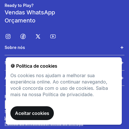
Ready to Play?
Vendas WhatsApp
Orçamento
Sobre nós
Reparação
Serviços
🍪 Política de cookies
Consulta:
Os cookies nos ajudam a melhorar sua
https://support.decathlon.pt/tram
Ajuda
experiência online. Ao continuar navegando,
servico-pos-venda-
você concorda com o uso de cookies. Saiba
decathlon-1
mais na nossa Política de privacidade.
FORMAS DE PAGAMENTO
informacoesTecnicas
SITE SEGURO
REPARAÇÃO
Aceitar cookies
O teu trampolim é 100%
Política de privacidade
Política de entrega
reparável* Encontra todas as