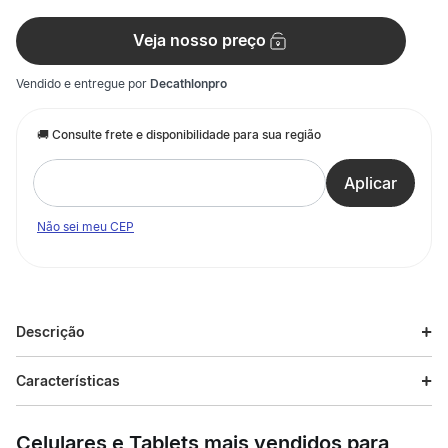
Veja nosso preço
Vendido e entregue por
Decathlonpro
Não sei meu CEP
Descrição
Descrição do produto
Características
Concebido para substituir uma parte do quadro do trampolim
Especificações
HEXAGONAL 240 (ref.ª: 8605632) ou OCTOGONAL 300 (ref.ª:
Celulares e Tablets mais vendidos para
8527376). Peça de origem. Esta peça permite substituir uma