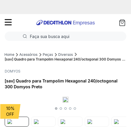
as
ui
Faça sua busca aqui
Termos mais buscados
Acessórios
Peças
Diversos
[sav] Quadro para Trampolim Hexagonal 240/octogonal 300 Domyos Preto
1
º
Futebol
DOMYOS
2
º
Corrida
[sav] Quadro para Trampolim Hexagonal 240/octogonal
300 Domyos Preto
3
º
Basquete
4
º
Volei
10%
5
º
Futebol Campo