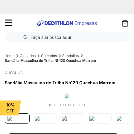
as
ui
Faça sua busca aqui
Termos mais buscados
Calçados
Calçados
Sandálias
Sandália Masculina de Trilha Nh120 Quechua Marrom
1
º
Futebol
QUECHUA
2
º
Corrida
Sandália Masculina de Trilha Nh120 Quechua Marrom
3
º
Basquete
4
º
Volei
10%
5
º
Futebol Campo