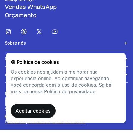
Vendas WhatsApp
Orçamento
Sobre nós
Serviços
🍪 Política de cookies
Os cookies nos ajudam a melhorar sua
Estabilidade
Ajuda
experiência online. Ao continuar navegando,
3 tiras (2 autoaderentes e 1
você concorda com o uso de cookies. Saiba
fivela) para um ajuste
mais na nossa Política de privacidade.
FORMAS DE PAGAMENTO
preciso e um bom apoio.
SITE SEGURO
Aceitar cookies
Política de privacidade
Política de entrega