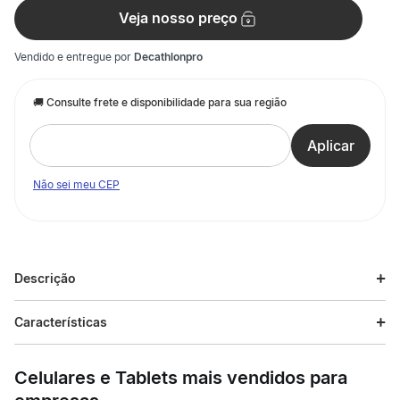
Veja nosso preço
Vendido e entregue por
Decathlonpro
Não sei meu CEP
Descrição
Descrição do produto
Características
Os nossos criadores caminheiros ecodesenharam estas
Especificações
sandálias NH120 de couro para as caminhadas ocasionais em
Celulares e Tablets mais vendidos para
trilhos pedestres, com tempo quente e seco. A nossa
motivação? Apresentar umas sandálias confortáveis e
Esporte
Trilha e Trekking