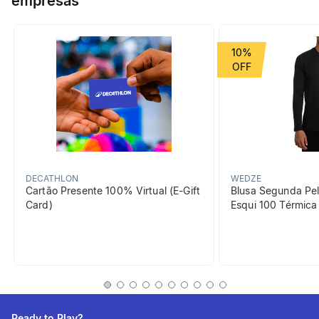
empresas
aderentes para as caminhadas de verão em trilhos naturais. O
couro da parte superior e da sola promovem uma boa higiene.
Grupo de Esporte
Montanha
10%
Cor Predominante
marrom
beneficiosDoProduto
DECATHLON
WEDZE
Cartão Presente 100% Virtual (E-Gift
Blusa Segunda Pel
Card)
Esqui 100 Térmic
Amortecimento
Sola dupla de EVA (etileno-
acetato de vinilo) | Bom
amortecimento
Ready to Play?