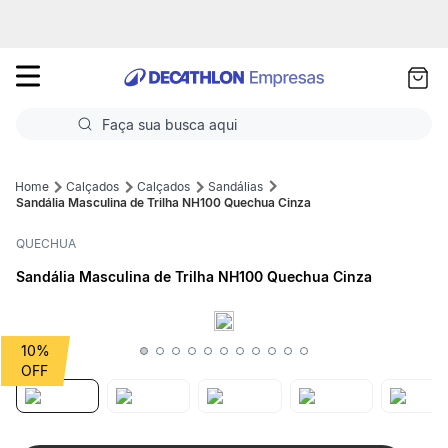
as
ui
Faça sua busca aqui
Termos mais buscados
Calçados
Calçados
Sandálias
Sandália Masculina de Trilha NH100 Quechua Cinza
1
º
Futebol
QUECHUA
2
º
Corrida
Sandália Masculina de Trilha NH100 Quechua Cinza
3
º
Basquete
4
º
Volei
10%
5
º
Futebol Campo