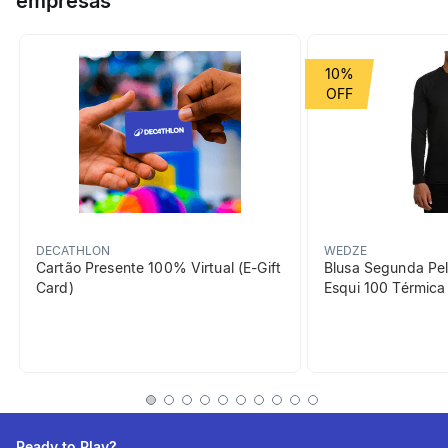
empresas
sola de borracha. A sola desencaixa-se para facilitar a lavagem
e secagem.
Grupo de Esporte
Montanha
10%
beneficiosDoProduto
DECATHLON
WEDZE
Cartão Presente 100% Virtual (E-Gift
Blusa Segunda Pel
Card)
Esqui 100 Térmic
Amortecimento
Sola intermédia removível em
EVA | Excelente conforto.
Ready to Play?