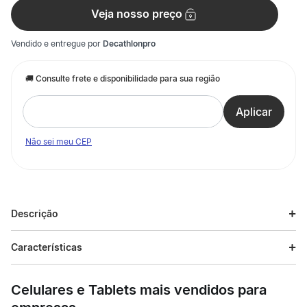
Veja nosso preço
Vendido e entregue por
Decathlonpro
Não sei meu CEP
Descrição
Descrição do produto
Características
desenvolvdia para acompanharem nos seus passeios de verão
Especificações
com tempo seco, estas sandálias proporcionam leveza e
Celulares e Tablets mais vendidos para
conforto. Estas sandálias garantem mais apoio e aderência
durante os teus passeios graças às duas tiras ajustáveis e à
Esporte
Trilha e Trekking