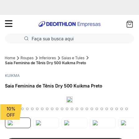
as
ui
Faça sua busca aqui
Termos mais buscados
Roupas
Inferiores
Saias e Tules
Saia Feminina de Tênis Dry 500 Kuikma Preto
1
º
Futebol
KUIKMA
2
º
Corrida
Saia Feminina de Tênis Dry 500 Kuikma Preto
3
º
Basquete
4
º
Volei
10%
5
º
Futebol Campo