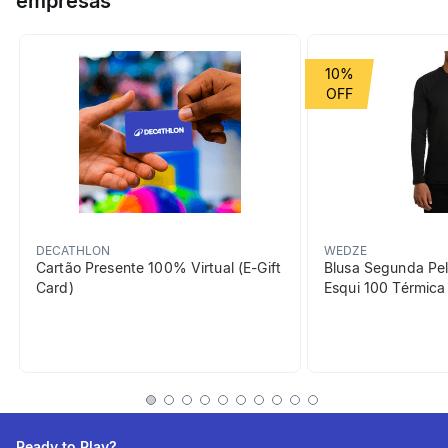
empresas
movimentos. Possui shorts integrado com bolsos específicos
para o transporte da bola de tênis.
Grupo de Esporte
Raquetes
10%
beneficiosDoProduto
DECATHLON
WEDZE
Cartão Presente 100% Virtual (E-Gift
Blusa Segunda Pel
Card)
Esqui 100 Térmic
Elasticidade
Realize todos os movimentos
sem restrições graças ao
material extensível.
Ready to Play?