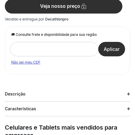
Veja nosso preço
Vendido e entregue por
Decathlonpro
Não sei meu CEP
Descrição
Descrição do produto
Características
Saia feminina de tênis para todos os níveis de prática.
Especificações
Desenvolvida para garantir conforto e performance em jogos
Celulares e Tablets mais vendidos para
de esportes de raquete. Com tecnologia para eliminação da
transpiração e tecido elástico, oferece total liberdade de
Esporte
Tennis