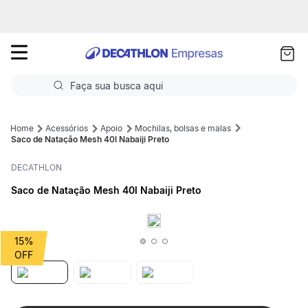
as
ui
Faça sua busca aqui
Termos mais buscados
Acessórios
Apoio
Mochilas, bolsas e malas
Saco de Natação Mesh 40l Nabaiji Preto
1
º
Futebol
DECATHLON
2
º
Corrida
Saco de Natação Mesh 40l Nabaiji Preto
3
º
Basquete
4
º
Volei
15%
5
º
Futebol Campo