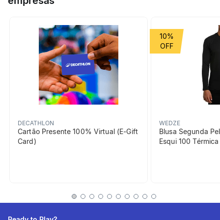
empresas
Grupo de Esporte
Esportes aquáticos
10%
beneficiosDoProduto
DECATHLON
WEDZE
Cartão Presente 100% Virtual (E-Gift
Blusa Segunda Pel
Card)
Esqui 100 Térmic
Capacidade
Saco com capacidade de 40
L para transportar o material
de natação
Ready to Play?