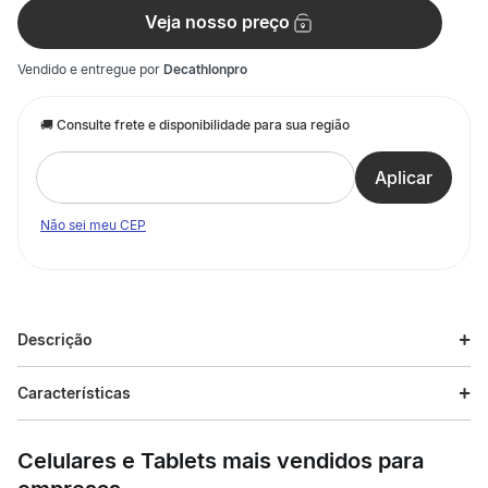
Veja nosso preço
Vendido e entregue por
Decathlonpro
Não sei meu CEP
Descrição
Descrição do produto
Características
As nossas equipas de conceção criaram este saco de rede
Especificações
para os nadadores intermédios que querem transportar o seu
Celulares e Tablets mais vendidos para
material para a beira da piscina.
Esporte
Natação