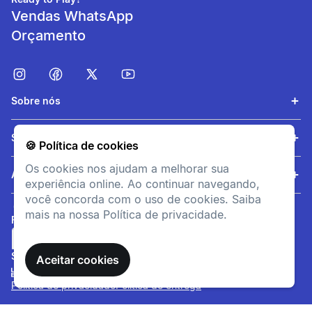
Vendas WhatsApp
Orçamento
Sobre nós
Compartimentação
Serviços
🍪 Política de cookies
Bolso reversível para
Os cookies nos ajudam a melhorar sua
embalar antes e durante a
Ajuda
experiência online. Ao continuar navegando,
utilização.
você concorda com o uso de cookies. Saiba
mais na nossa Política de privacidade.
FORMAS DE PAGAMENTO
informacoesTecnicas
Composição
SITE SEGURO
Aceitar cookies
rede: 100% - Polietileno
Tereftalato (PET). : 100% -
Política de privacidade
Política de entrega
Polipropileno (PP). Tecido
principal: 100% - Polietileno