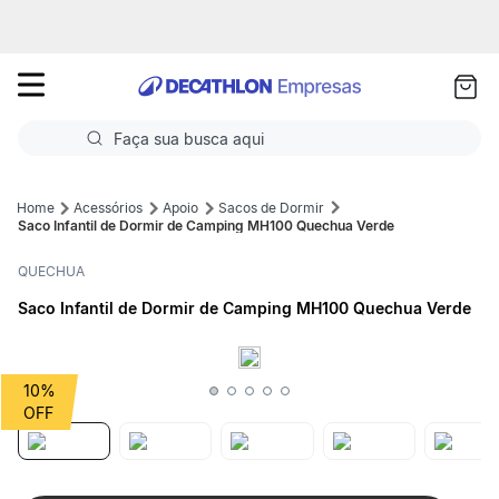
as
ui
Faça sua busca aqui
Termos mais buscados
Acessórios
Apoio
Sacos de Dormir
Saco Infantil de Dormir de Camping MH100 Quechua Verde
1
º
Futebol
QUECHUA
2
º
Basquete
Saco Infantil de Dormir de Camping MH100 Quechua Verde
3
º
Corrida
4
º
Volei
10%
5
º
Futebol Campo