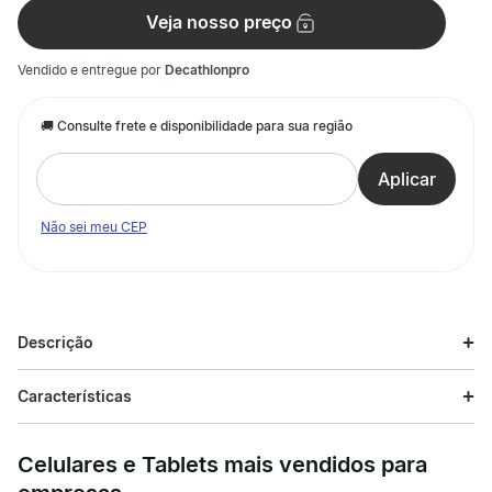
Veja nosso preço
Vendido e entregue por
Decathlonpro
Não sei meu CEP
Descrição
Descrição do produto
Características
Os nossos designers, fazendo uso da experiência como pais,
Especificações
desenvolveram esse saco de dormir prático e evolutivo.
Celulares e Tablets mais vendidos para
Esporte
Trilha e Trekking