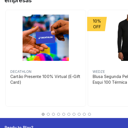
empresas
Grupo de Esporte
Montanha
10%
beneficiosDoProduto
DECATHLON
WEDZE
Cartão Presente 100% Virtual (E-Gift
Blusa Segunda Pel
Card)
Esqui 100 Térmic
Adaptabilidade
morfológica
2 regulações possíveis para
se adaptar a uma criança
entre 115cm e 155cm.
Ready to Play?